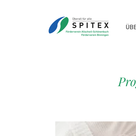
ÜB
Pro