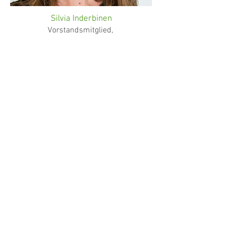
Silvia Inderbinen
Vorstandsmitglied,
Co-Geschäftsleiterin St. Margarethen-
Apotheke
Spitex-Förderverein
Binningen
Baslerstrasse 35,
4102 Binningen
061 425 98 00
info@f-bi.ch
STATUTEN (PDF)
JAHRESBERICHT (PDF)